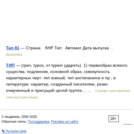
Тип 81
— Страна: КНР Тип: Автомат Дата выпуска …
Википедия
ТИП
— (греч. typos, от typein ударять). 1) первообраз всякого
существа, подлинник, основной образ, совокупность
характерных черт: тип южный, тип англичанина и пр.; в
литературе: характер, созданный писателем, резко
очерченный и присущий целой группе… …
Словарь иностранных
слов русского языка
© Академик, 2000-2026
18+
Обратная связь:
Техподдержка
,
Реклама на сайте
👣 Путешествия