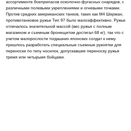
ассортименте боеприпасов осколочно-фугасных снарядов, с
различными полевыми укреплениями и огневыми точками.
Против средних американских танков, таких как М4 Шерман,
противотанковое ружье Тип 97 было малоэффективно. Ружье
отличалось значительной массой (вес ружья с полным
магазином и съемным бронещитом достигал 68 кг), так что с
учетом малорослости тогдашних японских солдат к нему
пришлось разработать специальные съемные рукоятки для
переноски по типу носилок, допускавшие переноску ружья
тремя или четырьмя бойцами.