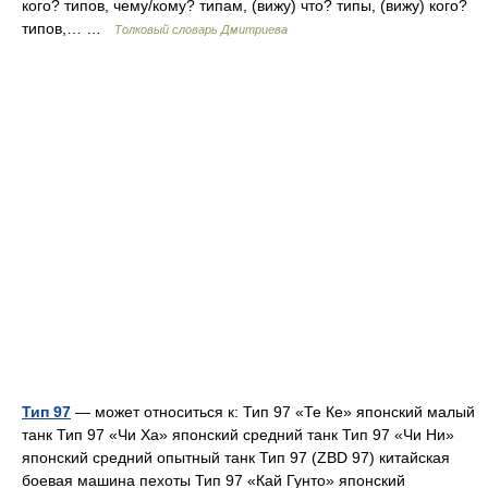
кого? типов, чему/кому? типам, (вижу) что? типы, (вижу) кого?
типов,… …
Толковый словарь Дмитриева
Тип 97
— может относиться к: Тип 97 «Те Ке» японский малый
танк Тип 97 «Чи Ха» японский средний танк Тип 97 «Чи Ни»
японский средний опытный танк Тип 97 (ZBD 97) китайская
боевая машина пехоты Тип 97 «Кай Гунто» японский