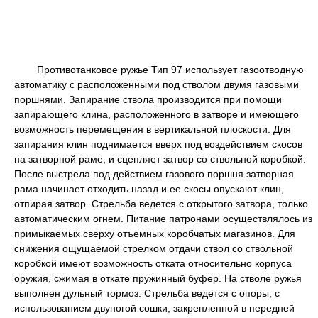
Противотанковое ружье Тип 97 использует газоотводную
автоматику с расположенными под стволом двумя газовыми
поршнями. Запирание ствола производится при помощи
запирающего клина, расположенного в затворе и имеющего
возможность перемещения в вертикальной плоскости. Для
запирания клин поднимается вверх под воздействием скосов
на затворной раме, и сцепляет затвор со ствольной коробкой.
После выстрела под действием газового поршня затворная
рама начинает отходить назад и ее скосы опускают клин,
отпирая затвор. Стрельба ведется с открытого затвора, только
автоматическим огнем. Питание патронами осуществлялось из
примыкаемых сверху отъемных коробчатых магазинов. Для
снижения ощущаемой стрелком отдачи ствол со ствольной
коробкой имеют возможность отката относительно корпуса
оружия, сжимая в откате пружинный буфер. На стволе ружья
выполнен дульный тормоз. Стрельба ведется с опоры, с
использованием двуногой сошки, закрепленной в передней