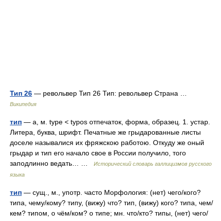
Тип 26
— револьвер Тип 26 Тип: револьвер Страна …
Википедия
тип
— а, м. type < typos отпечаток, форма, образец. 1. устар.
Литера, буква, шрифт. Печатные же грыдарованные листы
доселе называлися их фряжскою работою. Откуду же оный
грыдар и тип его начало свое в России получило, того
заподлинно ведать… …
Исторический словарь галлицизмов русского
языка
тип
— сущ., м., употр. часто Морфология: (нет) чего/кого?
типа, чему/кому? типу, (вижу) что? тип, (вижу) кого? типа, чем/
кем? типом, о чём/ком? о типе; мн. что/кто? типы, (нет) чего/